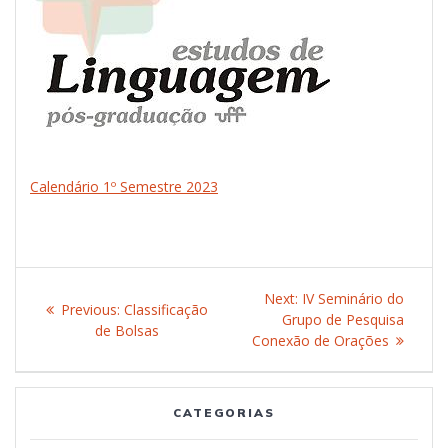
Calendário 1º Semestre 2023
Post
Next:
Next
IV Seminário do
Previous:
Previous
Classificação
navigation
Grupo de Pesquisa
post:
de Bolsas
post:
Conexão de Orações
CATEGORIAS