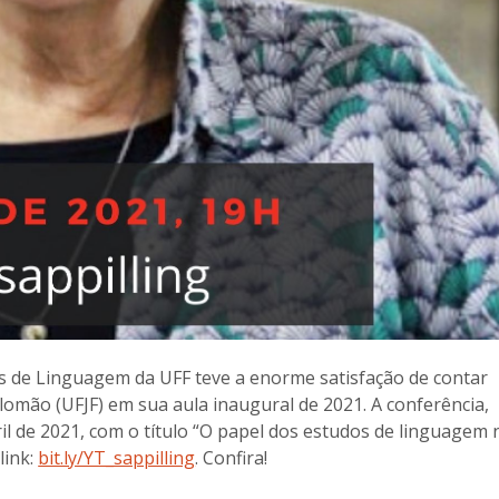
de Linguagem da UFF teve a enorme satisfação de contar
omão (UFJF) em sua aula inaugural de 2021. A conferência,
ril de 2021, com o título “O papel dos estudos de linguagem 
link:
bit.ly/YT_sappilling
. Confira!