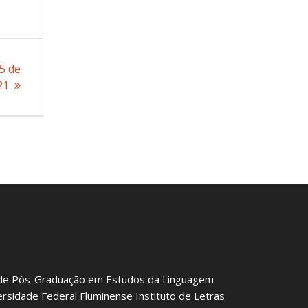
25 de
21
de Pós-Graduação em Estudos da Linguagem
ersidade Federal Fluminense Instituto de Letras