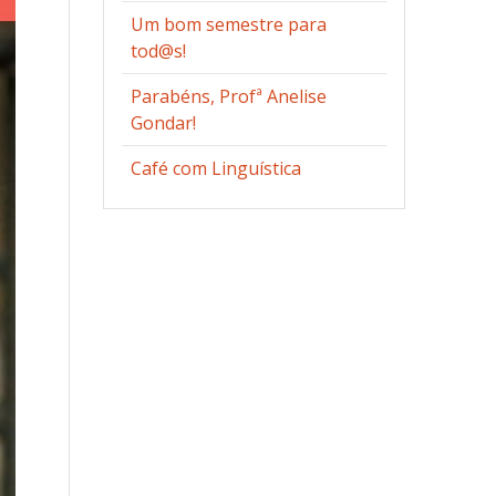
Um bom semestre para
tod@s!
Parabéns, Profª Anelise
Gondar!
Café com Linguística