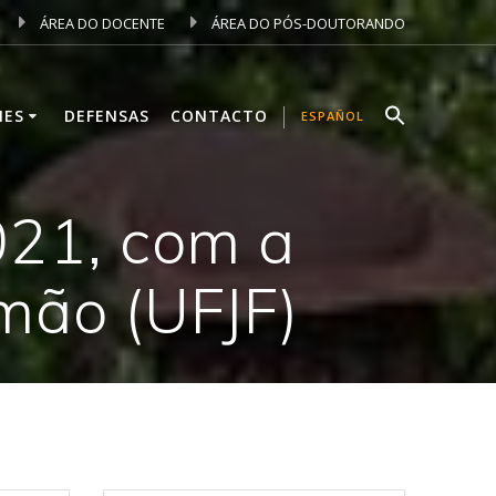
ÁREA DO DOCENTE
ÁREA DO PÓS-DOUTORANDO
NES
DEFENSAS
CONTACTO
ESPAÑOL
021, com a
mão (UFJF)