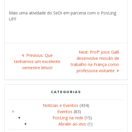
Mais uma atividade do SeDi em parceria com o PosLing
UFF
Post
Next:
Next
Profª Joice Galli
Previous:
Previous
Que
navigation
desenvolve missão de
post:
tenhamos um excelente
post:
trabalho na França como
semestre letivo!
professora visitante
CATEGORIAS
Notícias e Eventos
(434)
Eventos
(83)
PosLing na rede
(15)
Abralin ao vivo
(1)