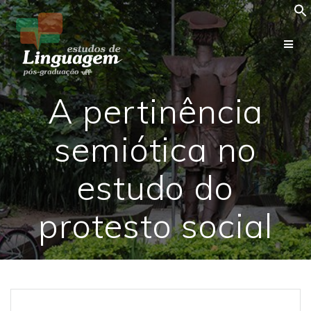
Skip
to
content
A pertinência
semiótica no
estudo do
protesto social