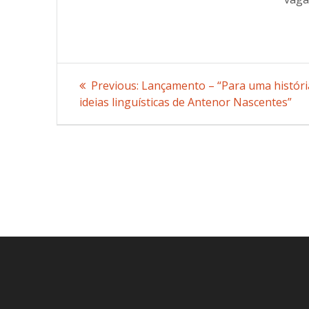
Post
Previous:
Previous
Lançamento – “Para uma históri
ideias linguísticas de Antenor Nascentes”
post:
navigation