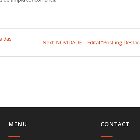
a das
Next:
Next
NOVIDADE – Edital “PosLing Destac
post:
MENU
CONTACT