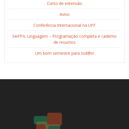
Curso de extensão
Aviso
Conferência Internacional na UFF
SAPPIL Linguagem – Programação completa e caderno
de resumos
Um bom semestre para tod@s!