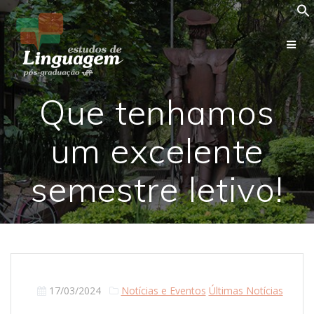
Skip
to
content
Que tenhamos
um excelente
semestre letivo!
17/03/2024
Notícias e Eventos
Últimas Notícias