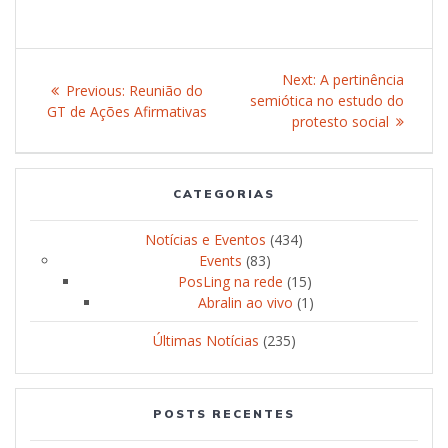
Post
Next:
Next
A pertinência
Previous:
Previous
Reunião do
navigation
semiótica no estudo do
post:
GT de Ações Afirmativas
post:
protesto social
CATEGORIAS
Notícias e Eventos
(434)
Events
(83)
PosLing na rede
(15)
Abralin ao vivo
(1)
Últimas Notícias
(235)
POSTS RECENTES