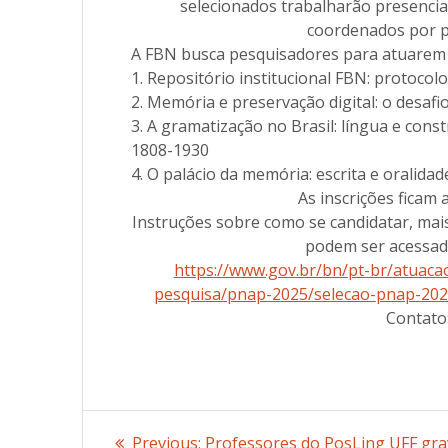
selecionados trabalharão presenci
coordenados por pe
A FBN busca pesquisadores para atuarem 
1. Repositório institucional FBN: protocolo
2. Memória e preservação digital: o desaf
3. A gramatização no Brasil: língua e cons
1808-1930
4. O palácio da memória: escrita e oralidad
As inscrições ficam 
Instruções sobre como se candidatar, mais
podem ser acessado
https://www.gov.br/bn/pt-br/
atuaca
pesquisa/pnap-2025/selecao-
pnap-202
Contato
Post
Previous:
Previous
Professores do PosLing UFF gr