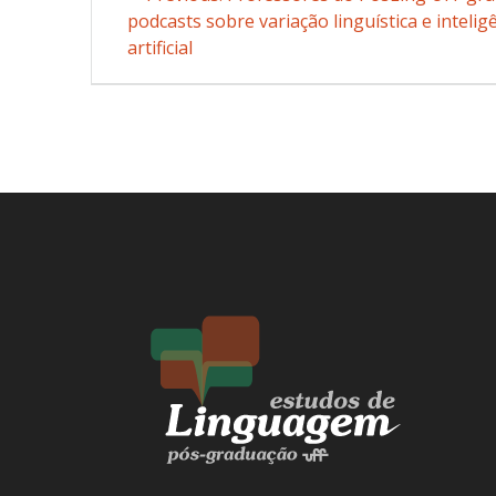
podcasts sobre variação linguística e intelig
post:
navigation
artificial