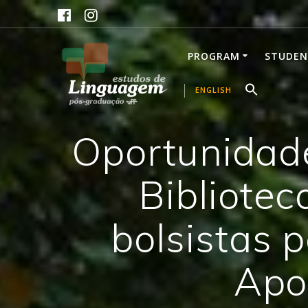
Skip
to
content
PROGRAM
STUDEN
ENGLISH
Oportunidad
Bibliotec
bolsistas 
Apo