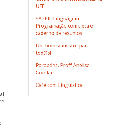
UFF
SAPPIL Linguagem –
Programação completa e
caderno de resumos
Um bom semestre para
tod@s!
Parabéns, Profª Anelise
Gondar!
Café com Linguística
al
de
s
s