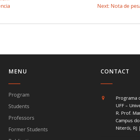
ência
Next:
Next
Nota de pes
post:
MENU
CONTACT
Program
Programa 
UFF – Univ
Students
R. Prof. Ma
Professors
Campus do 
Niterói, R
Former Students