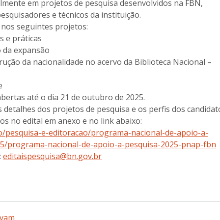
almente em projetos de pesquisa desenvolvidos na FBN,
squisadores e técnicos da instituição.
nos seguintes projetos:
s e práticas
io da expansão
trução da nacionalidade no acervo da Biblioteca Nacional –
e
abertas até o dia 21 de outubro de 2025.
 detalhes dos projetos de pesquisa e os perfis dos candidat
s no edital em anexo e no link abaixo:
o/pesquisa-e-editoracao/
programa-nacional-de-apoio-a-
5/programa-nacional-
de-apoio-a-pesquisa-2025-pnap-
fbn
:
editaispesquisa@bn.gov.br
avam