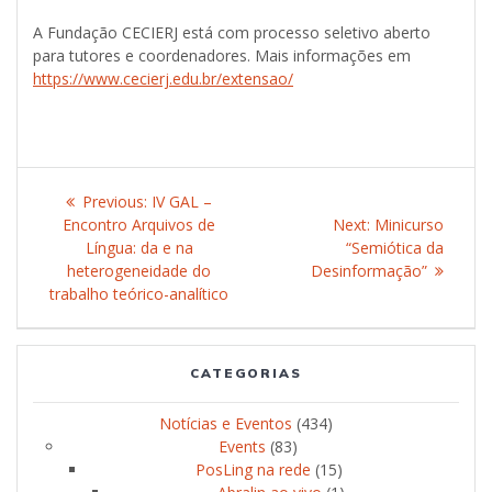
A Fundação CECIERJ está com processo seletivo aberto
para tutores e coordenadores. Mais informações em
https://www.cecierj.edu.br/extensao/
Post
Previous:
Previous
IV GAL –
navigation
Encontro Arquivos de
post:
Next:
Next
Minicurso
Língua: da e na
“Semiótica da
post:
heterogeneidade do
Desinformação”
trabalho teórico-analítico
CATEGORIAS
Notícias e Eventos
(434)
Events
(83)
PosLing na rede
(15)