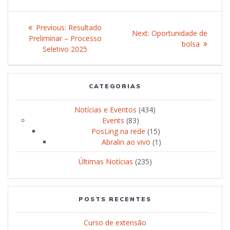
Post
Previous:
Previous
Resultado
Next:
Next
Oportunidade de
navigation
Preliminar – Processo
post:
post:
bolsa
Seletivo 2025
CATEGORIAS
Notícias e Eventos
(434)
Events
(83)
PosLing na rede
(15)
Abralin ao vivo
(1)
Últimas Notícias
(235)
POSTS RECENTES
Curso de extensão