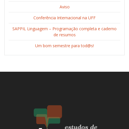
Aviso
Conferência Internacional na UFF
SAPPIL Linguagem – Programação completa e caderno
de resumos
Um bom semestre para tod@s!