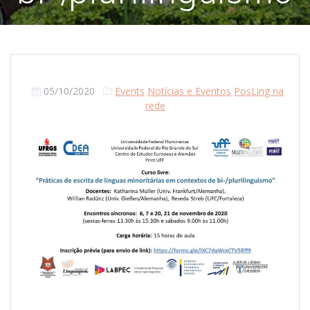
05/10/2020
Events
Notícias e Eventos
PosLing na
rede