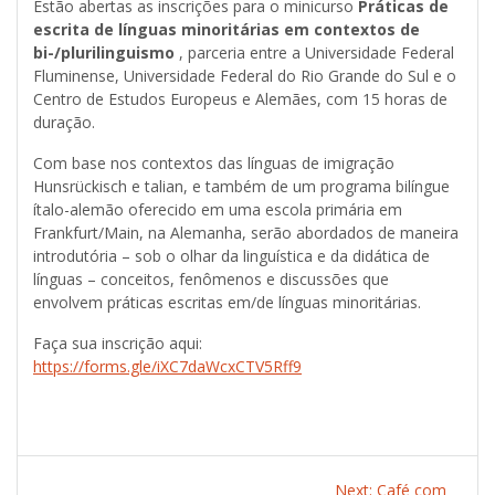
Estão abertas as inscrições para o minicurso
Práticas de
escrita de línguas minoritárias em contextos de
bi-/plurilinguismo
, parceria entre a Universidade Federal
Fluminense, Universidade Federal do Rio Grande do Sul e o
Centro de Estudos Europeus e Alemães, com 15 horas de
duração.
Com base nos contextos das línguas de imigração
Hunsrückisch e talian, e também de um programa bilíngue
ítalo-alemão oferecido em uma escola primária em
Frankfurt/Main, na Alemanha, serão abordados de maneira
introdutória – sob o olhar da linguística e da didática de
línguas – conceitos, fenômenos e discussões que
envolvem práticas escritas em/de línguas minoritárias.
Faça sua inscrição aqui:
https://forms.gle/iXC7daWcxCTV5Rff9
Post
Next:
Next
Café com