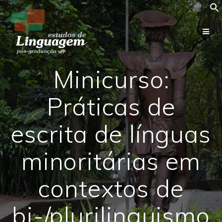
Skip
to
content
Minicurso:
Práticas de
escrita de línguas
minoritárias em
contextos de
bi-/plurilinguismo