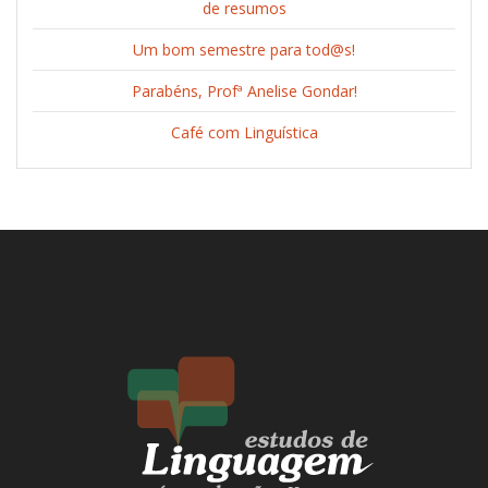
de resumos
Um bom semestre para tod@s!
Parabéns, Profª Anelise Gondar!
Café com Linguística