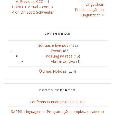
Previous:
Previous
CCO – I
navigation
Linguística:
post:
CONECT Virtual – com o
post:
“Popularização da
Prof. Dr. Scott Schwenter
Linguística”
CATEGORIAS
Notícias e Eventos
(432)
Events
(83)
PosLing na rede
(15)
Abralin ao vivo
(1)
Últimas Notícias
(234)
POSTS RECENTES
Conferência Internacional na UFF
SAPPIL Linguagem – Programação completa e caderno