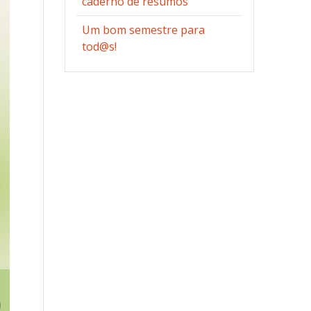
caderno de resumos
Um bom semestre para
tod@s!