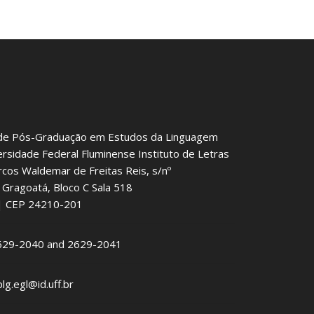
de Pós-Graduação em Estudos da Linguagem
ersidade Federal Fluminense Instituto de Letras
rcos Waldemar de Freitas Reis, s/nº
Gragoatá, Bloco C Sala 518
J | CEP 24210-201
2629-2040 and 2629-2041
plg.egl@id.uff.br