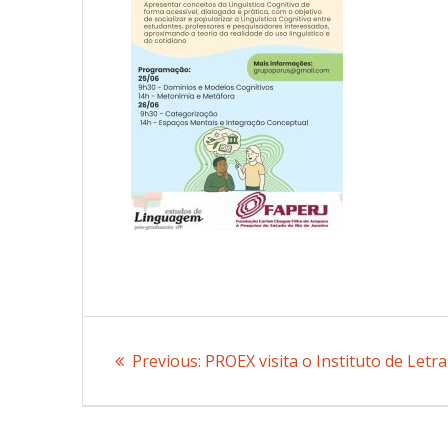
Post
Previous:
Previous
PROEX visita o Instituto de Letra
navigation
post: