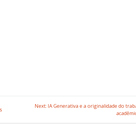
Next:
Next
IA Generativa e a originalidade do tra
s
post:
acadêmi