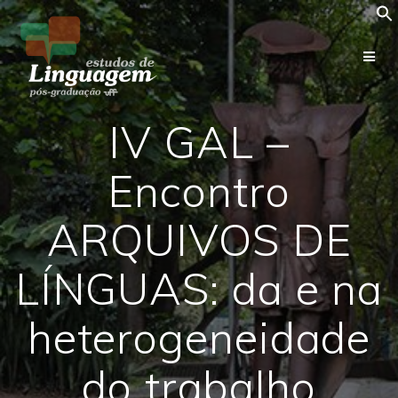
Skip
to
content
IV GAL –
Encontro
ARQUIVOS DE
LÍNGUAS: da e na
heterogeneidade
do trabalho