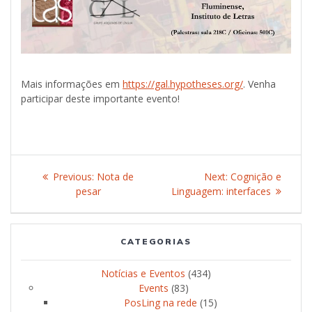
Mais informações em
https://gal.hypotheses.org/
. Venha
participar deste importante evento!
Post
Previous:
Previous
Nota de
Next:
Next
Cognição e
navigation
pesar
post:
Linguagem: interfaces
post:
CATEGORIAS
Notícias e Eventos
(434)
Events
(83)
PosLing na rede
(15)