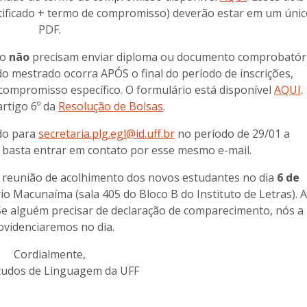
tificado + termo de compromisso) deverão estar em um únic
PDF.
do
não
precisam enviar diploma ou documento comprobatór
o mestrado ocorra APÓS o final do período de inscrições,
compromisso específico. O formulário está disponível
AQUI
.
artigo 6º da
Resolução de Bolsas
.
ado para
secretaria.plg.egl@id.uff.br
no período de 29/01 a
, basta entrar em contato por esse mesmo e-mail.
reunião de acolhimento dos novos estudantes no dia
6 de
rio Macunaíma (sala 405 do Bloco B do Instituto de Letras). A
Se alguém precisar de declaração de comparecimento, nós a
ovidenciaremos no dia.
Cordialmente,
tudos de Linguagem da UFF