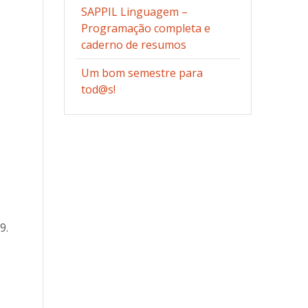
SAPPIL Linguagem –
Programação completa e
caderno de resumos
Um bom semestre para
tod@s!
9.
e