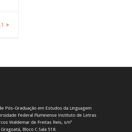
.1
de Pós-Graduação em Estudos da Linguagem
ersidade Federal Fluminense Instituto de Letras
rcos Waldemar de Freitas Reis, s/nº
Gragoatá, Bloco C Sala 518