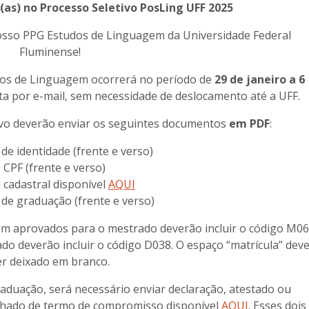
as) no Processo Seletivo PosLing UFF 2025
nosso PPG Estudos de Linguagem da Universidade Federal
Fluminense!
dos de Linguagem ocorrerá no período de
29 de janeiro a 6
eita por e-mail, sem necessidade de deslocamento até a UFF.
ivo deverão enviar os seguintes documentos
em PDF
:
 de identidade (frente e verso)
 CPF (frente e verso)
a cadastral disponível
AQUI
de graduação (frente e verso)
ram aprovados para o mestrado deverão incluir o código M06
o deverão incluir o código D038. O espaço “matrícula” dev
er deixado em branco.
aduação, será necessário enviar declaração, atestado ou
anhado de termo de compromisso disponível
AQUI
. Esses dois