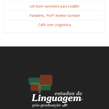
Um bom semestre para tod@s!
Parabéns, Profª Anelise Gondar!
Café com Linguística