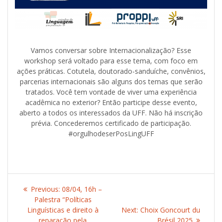
Vamos conversar sobre Internacionalização? Esse
workshop será voltado para esse tema, com foco em
ações práticas. Cotutela, doutorado-sanduíche, convênios,
parcerias internacionais são alguns dos temas que serão
tratados. Você tem vontade de viver uma experiência
acadêmica no exterior? Então participe desse evento,
aberto a todos os interessados da UFF. Não há inscrição
prévia. Concederemos certificado de participação.
#orgulhodeserPosLingUFF
Post
Previous:
Previous
08/04, 16h –
navigation
Palestra “Políticas
post:
Linguísticas e direito à
Next:
Next
Choix Goncourt du
reparação pela
post:
Brésil 2025