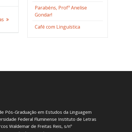
Parabéns, Profª Anelise
Gondar!
as
Café com Linguística
de Pós-Graduação em Estudos da Linguagem
ersidade Federal Fluminense Instituto de Letras
rcos Waldemar de Freitas Reis, s/nº