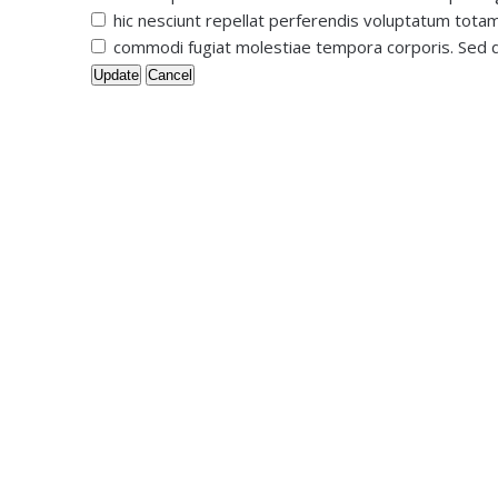
hic nesciunt repellat perferendis voluptatum totam
commodi fugiat molestiae tempora corporis. Sed d
Update
Cancel