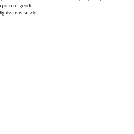
 porro eligendi.
ignissimos suscipit
MENU
CONTACT
Program
Programa de 
Students
UFF – Universi
R. Prof. Marco
Professors
Campus do Gra
Niterói, RJ | 
Former Students