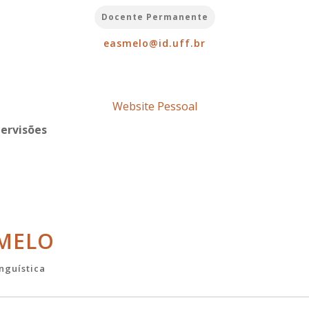
Docente Permanente
easmelo@id.uff.br
Website Pessoal
pervisões
 MELO
inguística