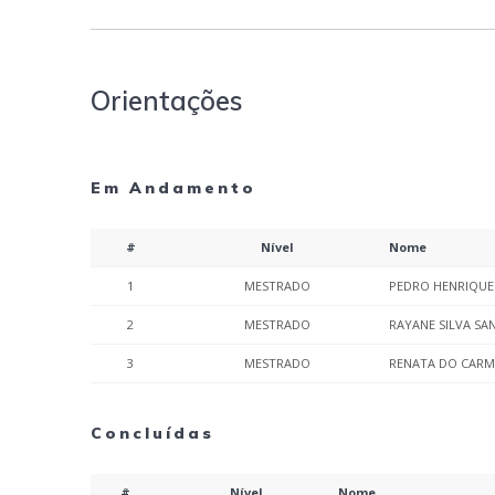
Orientações
Em Andamento
#
Nível
Nome
1
MESTRADO
PEDRO HENRIQUE
2
MESTRADO
RAYANE SILVA SA
3
MESTRADO
RENATA DO CARM
Concluídas
#
Nível
Nome