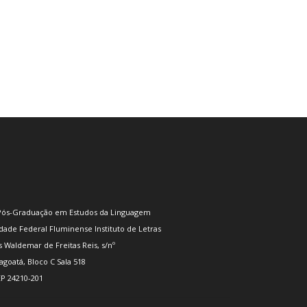
Pós-Graduação em Estudos da Linguagem
dade Federal Fluminense Instituto de Letras
s Waldemar de Freitas Reis, s/nº
goatá, Bloco C Sala 518
CEP 24210-201