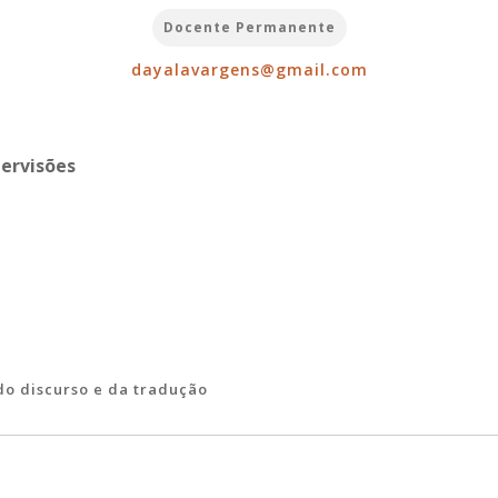
Docente Permanente
dayalavargens@gmail.com
pervisões
 do discurso e da tradução