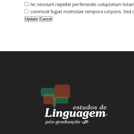
hic nesciunt repellat perferendis voluptatum totam
commodi fugiat molestiae tempora corporis. Sed d
Update
Cancel