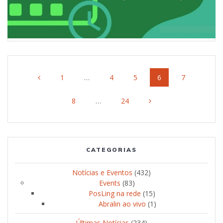
Posts
Page
1
…
Page
4
Page
5
Page
6
Page
7
navigation
Page
8
…
Page
24
CATEGORIAS
Notícias e Eventos
(432)
Events
(83)
PosLing na rede
(15)
Abralin ao vivo
(1)
Últimas Notícias
(234)