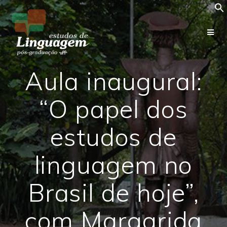
Skip
to
content
Aula inaugural:
“O papel dos
estudos de
linguagem no
Brasil de hoje”,
com Margarida