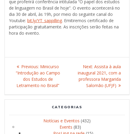
que proferirá conferência intitulada “O papel dos estudos
de linguagem no Brasil de hoje”. O evento acontecerá no
dia 30 de abril, às 19h, por meio do seguinte canal do
Youtube:
bit.ly/YT_sappilling
. Emitiremos certificado de
participação gratuitamente. As inscrições serão feitas na
hora do evento.
Post
Previous:
Previous
Minicurso
Next:
Next
Assista à aula
navigation
“Introdução ao Campo
post:
inaugural 2021, com a
post:
dos Estudos de
professora Margarida
Letramento no Brasil”
Salomão (UFJF)
CATEGORIAS
Notícias e Eventos
(432)
Events
(83)
PosLing na rede
(15)