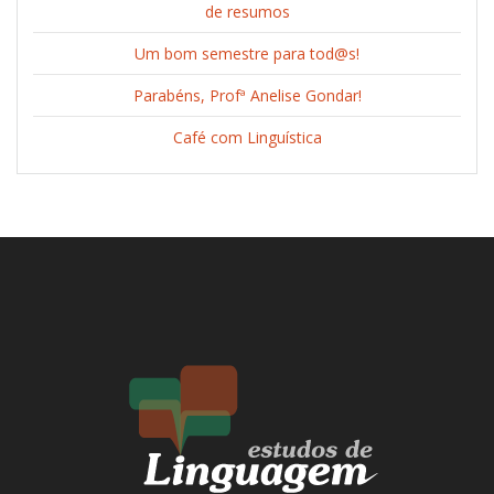
de resumos
Um bom semestre para tod@s!
Parabéns, Profª Anelise Gondar!
Café com Linguística