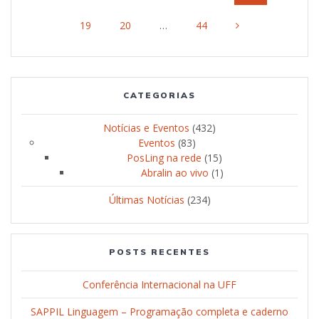
dos
Página
19
Página
20
…
Página
44
posts
CATEGORIAS
Notícias e Eventos
(432)
Eventos
(83)
PosLing na rede
(15)
Abralin ao vivo
(1)
Últimas Notícias
(234)
POSTS RECENTES
Conferência Internacional na UFF
SAPPIL Linguagem – Programação completa e caderno