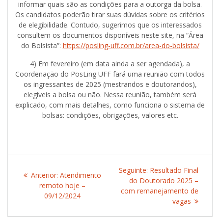
informar quais são as condições para a outorga da bolsa.
Os candidatos poderão tirar suas dúvidas sobre os critérios
de elegibilidade. Contudo, sugerimos que os interessados
consultem os documentos disponíveis neste site, na “Área
do Bolsista”:
https://posling-uff.com.br/area-do-bolsista/
4) Em fevereiro (em data ainda a ser agendada), a
Coordenação do PosLing UFF fará uma reunião com todos
os ingressantes de 2025 (mestrandos e doutorandos),
elegíveis a bolsa ou não. Nessa reunião, também será
explicado, com mais detalhes, como funciona o sistema de
bolsas: condições, obrigações, valores etc.
Navegação
Seguinte:
Post
Resultado Final
Anterior:
Post
Atendimento
de
do Doutorado 2025 –
seguinte:
remoto hoje –
anterior:
com remanejamento de
09/12/2024
Post
vagas