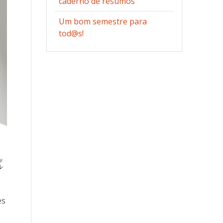
caderno de resumos
Um bom semestre para
tod@s!
es