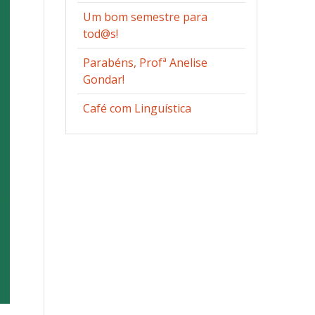
Um bom semestre para
tod@s!
Parabéns, Profª Anelise
Gondar!
Café com Linguística