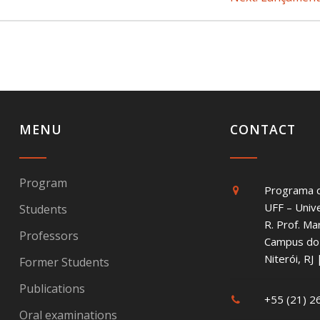
post:
MENU
CONTACT
Program
Programa 
UFF – Univ
Students
R. Prof. Ma
Professors
Campus do 
Niterói, R
Former Students
Publications
+55 (21) 
Oral examinations