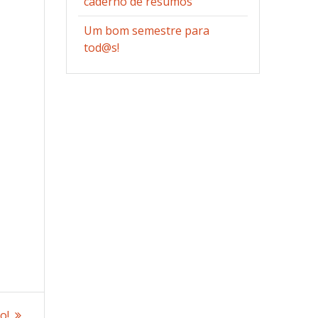
caderno de resumos
Um bom semestre para
tod@s!
o!