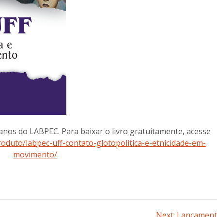
os do LABPEC. Para baixar o livro gratuitamente, acesse
oduto/labpec-uff-contato-glotopolitica-e-etnicidade-em-
movimento/
Next:
Next
Lançament