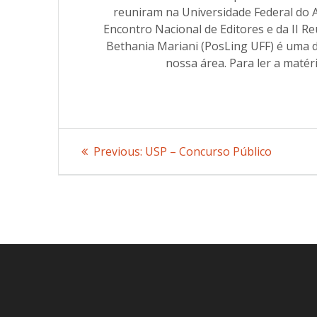
reuniram na Universidade Federal do A
Encontro Nacional de Editores e da II 
Bethania Mariani (PosLing UFF) é uma 
nossa área. Para ler a maté
Post
Previous:
Previous
USP – Concurso Público
post:
navigation