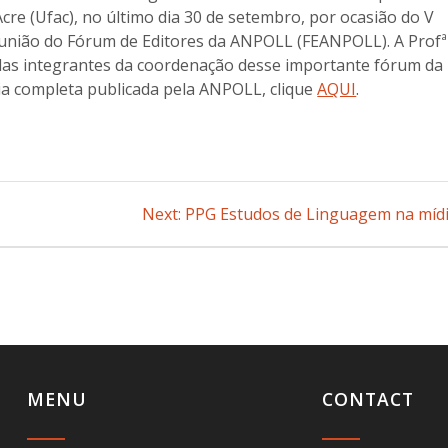
cre (Ufac), no último dia 30 de setembro, por ocasião do V
Reunião do Fórum de Editores da ANPOLL (FEANPOLL). A Profª
das integrantes da coordenação desse importante fórum da
ria completa publicada pela ANPOLL, clique
AQUI
.
Next:
Next
PPG Estudos de Linguagem na mídi
post:
MENU
CONTACT