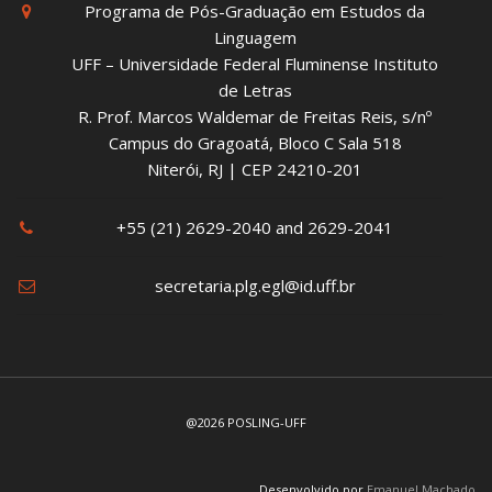
Programa de Pós-Graduação em Estudos da
Linguagem
UFF – Universidade Federal Fluminense Instituto
de Letras
R. Prof. Marcos Waldemar de Freitas Reis, s/nº
Campus do Gragoatá, Bloco C Sala 518
Niterói, RJ | CEP 24210-201
+55 (21) 2629-2040 and 2629-2041
secretaria.plg.egl@id.uff.br
@2026 POSLING-UFF
Desenvolvido por
Emanuel Machado