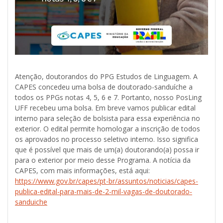
Atenção, doutorandos do PPG Estudos de Linguagem. A
CAPES concedeu uma bolsa de doutorado-sanduíche a
todos os PPGs notas 4, 5, 6 e 7. Portanto, nosso PosLing
UFF recebeu uma bolsa. Em breve vamos publicar edital
interno para seleção de bolsista para essa experiência no
exterior. O edital permite homologar a inscrição de todos
os aprovados no processo seletivo interno. Isso significa
que é possível que mais de um(a) doutorando(a) possa ir
para o exterior por meio desse Programa. A notícia da
CAPES, com mais informações, está aqui:
https://www.gov.br/capes/pt-br/assuntos/noticias/capes-
publica-edital-para-mais-de-2-mil-vagas-de-doutorado-
sanduiche