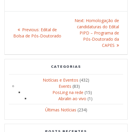
Post
Next:
Next
Homologação de
navigation
candidaturas do Edital
post:
Previous:
Previous
Edital de
PIPD – Programa de
Bolsa de Pós-Doutorado
post:
Pós-Doutorado da
CAPES
CATEGORIAS
Notícias e Eventos
(432)
Events
(83)
PosLing na rede
(15)
Abralin ao vivo
(1)
Últimas Notícias
(234)
POSTS RECENTES