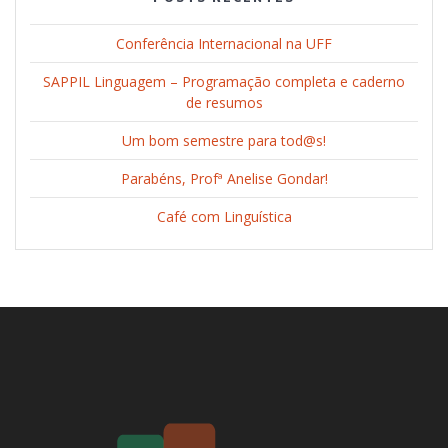
Conferência Internacional na UFF
SAPPIL Linguagem – Programação completa e caderno
de resumos
Um bom semestre para tod@s!
Parabéns, Profª Anelise Gondar!
Café com Linguística