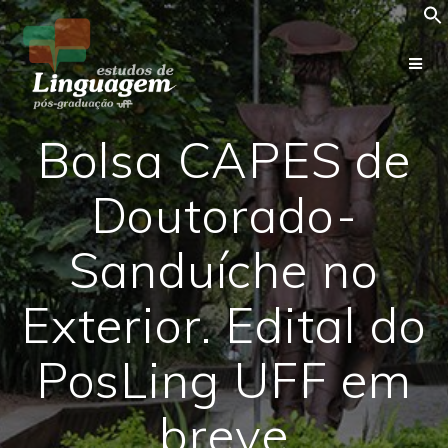
Skip
to
content
Bolsa CAPES de
Doutorado-
Sanduíche no
Exterior. Edital do
PosLing UFF em
breve