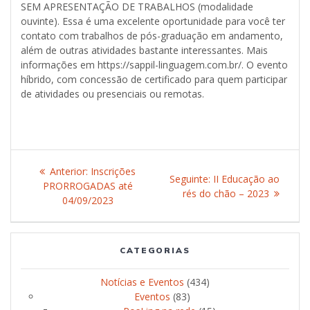
SEM APRESENTAÇÃO DE TRABALHOS (modalidade
ouvinte). Essa é uma excelente oportunidade para você ter
contato com trabalhos de pós-graduação em andamento,
além de outras atividades bastante interessantes. Mais
informações em https://sappil-linguagem.com.br/. O evento
híbrido, com concessão de certificado para quem participar
de atividades ou presenciais ou remotas.
Navegação
Anterior:
Post
Inscrições
Seguinte:
Post
II Educação ao
de
PRORROGADAS até
anterior:
rés do chão – 2023
seguinte:
04/09/2023
Post
CATEGORIAS
Notícias e Eventos
(434)
Eventos
(83)