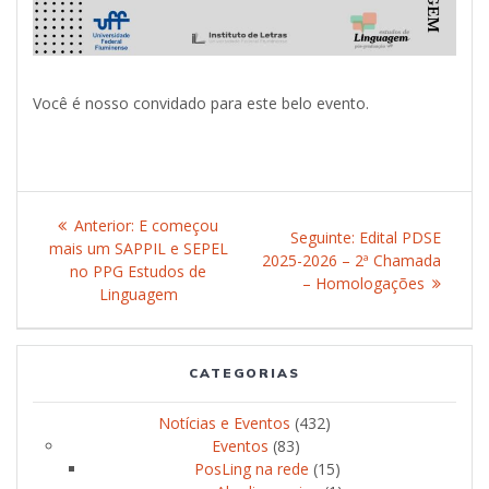
Você é nosso convidado para este belo evento.
Navegação
Anterior:
Post
E começou
Seguinte:
Post
Edital PDSE
de
mais um SAPPIL e SEPEL
anterior:
2025-2026 – 2ª Chamada
seguinte:
no PPG Estudos de
– Homologações
Post
Linguagem
CATEGORIAS
Notícias e Eventos
(432)
Eventos
(83)
PosLing na rede
(15)