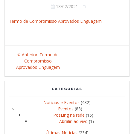
18/02/2021
Termo de Compromisso Aprovados Linguagem
Navegação
Anterior:
Post
Termo de
de
Compromisso
anterior:
Aprovados Linguagem
Post
CATEGORIAS
Notícias e Eventos
(432)
Eventos
(83)
PosLing na rede
(15)
Abralin ao vivo
(1)
Últimas Notícias
(234)