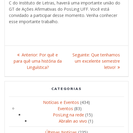
C do Instituto de Letras, haverá uma importante união do
GT de Ações Afirmativas do PosLing UFF. Você está
convidado a participar desse momento. Venha conhecer
esse importante trabalho.
Navegação
Anterior:
Post
Por quê e
Seguinte:
Post
Que tenhamos
de
para quê uma história da
anterior:
um excelente semestre
seguinte:
Linguística?
letivo!
Post
CATEGORIAS
Notícias e Eventos
(434)
Eventos
(83)
PosLing na rede
(15)
Abralin ao vivo
(1)
Últimas Notícias
(235)