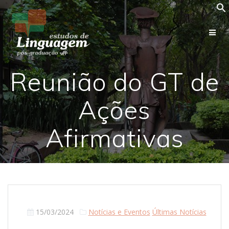
Skip
to
content
Reunião do GT de
Ações
Afirmativas
15/03/2024
Notícias e Eventos
Últimas Notícias