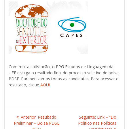
Com muita satisfação, o PPG Estudos de Linguagem da
UFF divulga o resultado final do processo seletivo de bolsa
PDSE. Parabenizamos todas as candidatas. Para acessar o
resultado, clique
AQUI
Navegação
Anterior:
Post
Resultado
Seguinte:
Post
Link – “Do
de
Preliminar – Bolsa PDSE
anterior:
Político nas Políticas
seguinte: