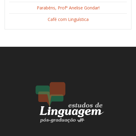
Parabéns, Profª Anelise Gondar!
Café com Linguística