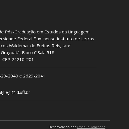
de Pós-Graduação em Estudos da Linguagem
ersidade Federal Fluminense Instituto de Letras
rcos Waldemar de Freitas Reis, s/nº
Gragoatá, Bloco C Sala 518
J | CEP 24210-201
2629-2040 e 2629-2041
plg.egl@id.uff.br
Desenvolvido por
Emanuel Machado