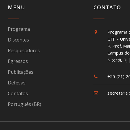
MENU
CONTATO
Programa
Programa 
UFF – Univ
Discentes
R. Prof. Ma
Pesquisadores
Campus do 
Niterói, R
Egressos
Publicações
+55 (21) 
Defesas
secretaria.
Contatos
Português (BR)