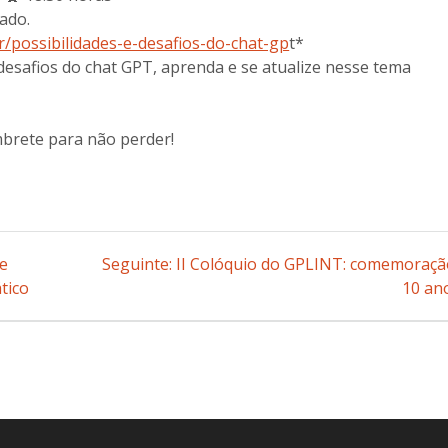
cado.
r/possibilidades-e-desafios-do-chat-gp
t*
e desafios do chat GPT, aprenda e se atualize nesse tema
brete para não perder!
e
Seguinte:
Post
II Colóquio do GPLINT: comemoraçã
tico
seguinte:
10 an