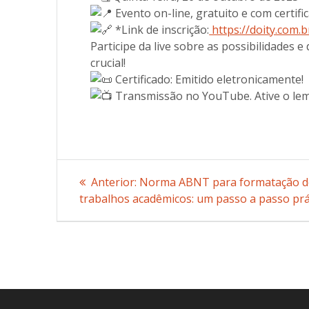
Evento on-line, gratuito e com certifi
*Link de inscrição:
https://doity.com.b
Participe da live sobre as possibilidades 
crucial!
Certificado: Emitido eletronicamente!
Transmissão no YouTube. Ative o lem
Navegação
Anterior:
Post
Norma ABNT para formatação d
trabalhos acadêmicos: um passo a passo prá
anterior:
de
Post