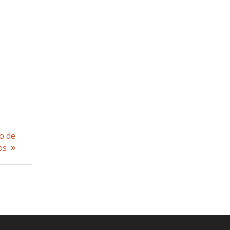
o de
os