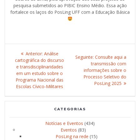
pesquisa submetidos ao PIBIC Ensino Médio. Essa ação
fortalece os laços do PosLing UFF com a Educação Básica
Navegação
Anterior:
Post
Análise
Seguinte:
Post
Consulte aqui a
de
cartográfica do discurso
anterior:
transmissão com
seguinte:
e transdisciplinaridades
informações sobre o
Post
em um estudo sobre o
Processo Seletivo do
Programa Nacional das
PosLing 2025
Escolas Cívico-Militares
CATEGORIAS
Notícias e Eventos
(434)
Eventos
(83)
PosLing na rede
(15)