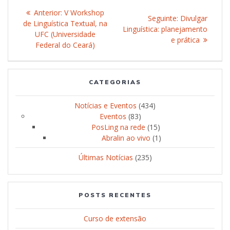
Navegação
Anterior:
Post
V Workshop
Seguinte:
Post
Divulgar
de
de Linguística Textual, na
anterior:
Linguística: planejamento
seguinte:
UFC (Universidade
e prática
Post
Federal do Ceará)
CATEGORIAS
Notícias e Eventos
(434)
Eventos
(83)
PosLing na rede
(15)
Abralin ao vivo
(1)
Últimas Notícias
(235)
POSTS RECENTES
Curso de extensão