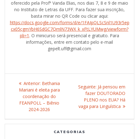
oferecido pela Profª Vanda Elias, nos dias 7, 8 e 9 de maio
no Instituto de Letras da UFF. Para fazer sua inscrição,
basta mirar no QR Code ou clicar aqui:
https://docs.google.com/forms/d/e/1FAIpQLScSnl1U93r5ep
cx05cgmYbH6SdGC7QmlN73WX_k_xFtLYUMwg/viewform?
pli=1
. O minicurso será presencial e gratuito. Para
informações, entre em contato pelo e-mail
gepelt.uff@gmail.com
Navegação
Anterior:
Post
Bethania
Seguinte:
Post
Já pensou em
de
Mariani é eleita para
anterior:
fazer DOUTORADO
seguinte:
coordenação do
PLENO nos EUA? Há
Post
FEANPOLL – Biênio
vaga para Linguística
2024-2026
CATEGORIAS