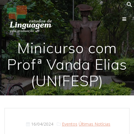
Skip
to
content
Minicurso com
Profª Vanda Elias
(UNIFESP)
16/04/2024
Eventos
Últimas Notícias