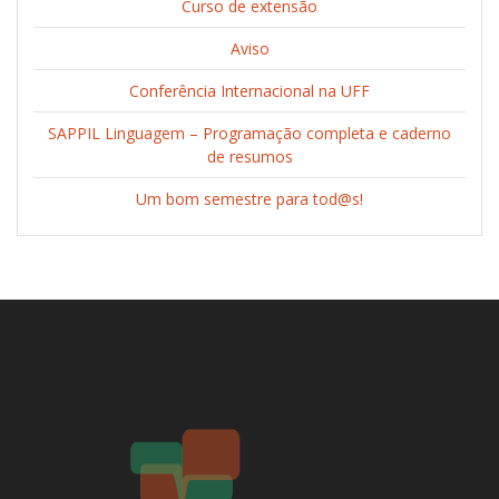
Curso de extensão
Aviso
Conferência Internacional na UFF
SAPPIL Linguagem – Programação completa e caderno
de resumos
Um bom semestre para tod@s!