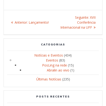
Navegação
Seguinte:
Post
XVII
de
Anterior:
Post
Lançamento!
Conferência
seguinte:
anterior:
Internacional na UFF
Post
CATEGORIAS
Notícias e Eventos
(434)
Eventos
(83)
PosLing na rede
(15)
Abralin ao vivo
(1)
Últimas Notícias
(235)
POSTS RECENTES