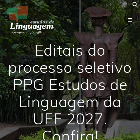
Skip
to
content
Editais do
processo seletivo
PPG Estudos de
Linguagem da
UFF 2027.
Confira!