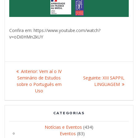
Confira em: https://www.youtube.com/watch?
v=oDi0HMn2kUY
Navegação
Anterior:
Post
Vem aí o IV
de
Seminário de Estudos
anterior:
Seguinte:
Post
XIII SAPPIL
sobre o Português em
LINGUAGEM
seguinte:
Post
Uso
CATEGORIAS
Notícias e Eventos
(434)
Eventos
(83)