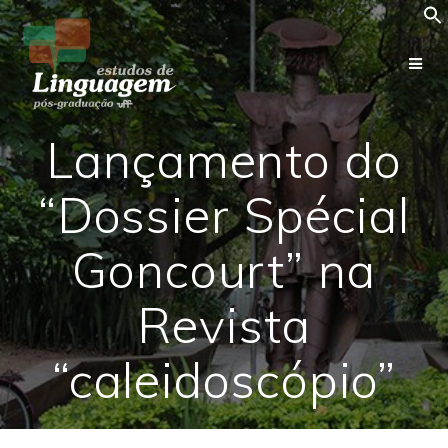
Skip
to
content
Lançamento do
“Dossier Spécial
Goncourt” na
Revista
“caleidoscópio”