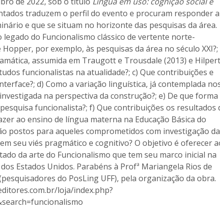
bro de 2022, sob o título
Língua em uso: cognição social e
entados traduzem o perfil do evento e procuram responder a
inário e que se situam no horizonte das pesquisas da área.
o legado do Funcionalismo clássico de vertente norte-
 Hopper, por exemplo, às pesquisas da área no século XXI?;
mática, assumida em Traugott e Trousdale (2013) e Hilper
tudos funcionalistas na atualidade?; c) Que contribuições e
terface?; d) Como a variação linguística, já contemplada no
 investigada na perspectiva da construção?; e) De que forma
pesquisa funcionalista?; f) Que contribuições os resultados 
razer ao ensino de língua materna na Educação Básica do
estão postos para aqueles comprometidos com investigação d
m seu viés pragmático e cognitivo? O objetivo é oferecer a
tado da arte do Funcionalismo que tem seu marco inicial na
 dos Estados Unidos. Parabéns à Profª Mariangela Rios de
(pesquisadores do PosLing UFF), pela organização da obra.
ditores.com.br/loja/index.php?
&search=funcionalismo