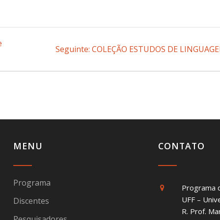
e
Seguinte:
Post
COLEÇÃO ESTUDOS DE LINGUAG
seguinte:
MENU
CONTATO
Programa
Programa 
UFF – Univ
Discentes
R. Prof. Ma
Pesquisadores