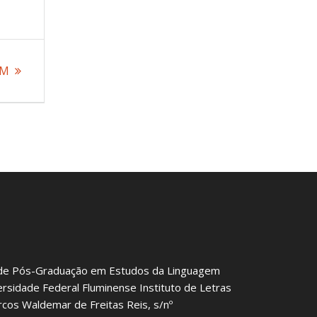
EM
de Pós-Graduação em Estudos da Linguagem
ersidade Federal Fluminense Instituto de Letras
rcos Waldemar de Freitas Reis, s/nº