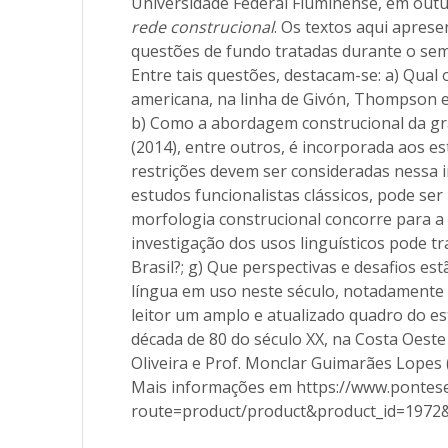
Universidade Federal Fluminense, em outu
rede construcional
. Os textos aqui apres
questões de fundo tratadas durante o sem
Entre tais questões, destacam-se: a) Qual 
americana, na linha de Givón, Thompson e
b) Como a abordagem construcional da gra
(2014), entre outros, é incorporada aos es
restrições devem ser consideradas nessa in
estudos funcionalistas clássicos, pode ser
morfologia construcional concorre para a 
investigação dos usos linguísticos pode t
Brasil?; g) Que perspectivas e desafios 
língua em uso neste século, notadamente e
leitor um amplo e atualizado quadro do es
década de 80 do século XX, na Costa Oeste
Oliveira e Prof. Monclar Guimarães Lopes 
Mais informações em https://www.pontese
route=product/product&product_id=1972