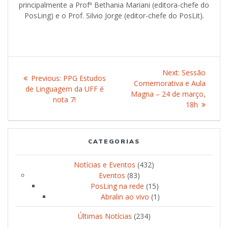
principalmente a Profª Bethania Mariani (editora-chefe do
PosLing) e o Prof. Silvio Jorge (editor-chefe do PosLit).
Post
Next:
Next
Sessão
Previous:
Previous
PPG Estudos
navigation
Comemorativa e Aula
post:
de Linguagem da UFF é
post:
Magna – 24 de março,
nota 7!
18h
CATEGORIAS
Notícias e Eventos
(432)
Eventos
(83)
PosLing na rede
(15)
Abralin ao vivo
(1)
Últimas Notícias
(234)