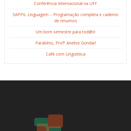
Conferência Internacional na UFF
SAPPIL Linguagem – Programação completa e caderno
de resumos
Um bom semestre para tod@s!
Parabéns, Profª Anelise Gondar!
Café com Linguística