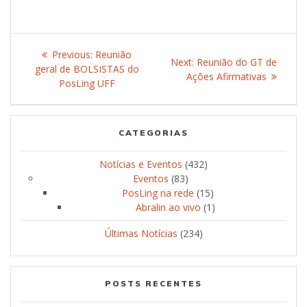
Post
Previous:
Previous
Reunião
Next:
Next
Reunião do GT de
navigation
geral de BOLSISTAS do
post:
Ações Afirmativas
post:
PosLing UFF
CATEGORIAS
Notícias e Eventos
(432)
Eventos
(83)
PosLing na rede
(15)
Abralin ao vivo
(1)
Últimas Notícias
(234)
POSTS RECENTES