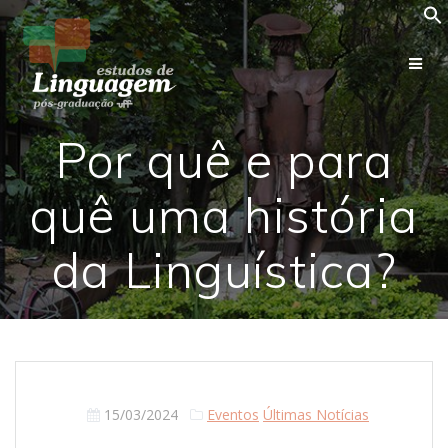
Skip
to
content
Por quê e para
quê uma história
da Linguística?
15/03/2024
Eventos
Últimas Notícias