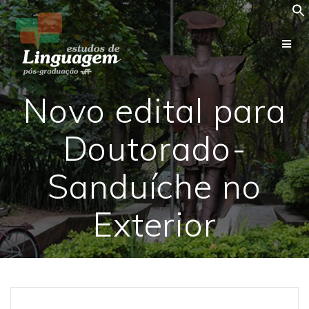
Skip
to
content
Novo edital para
Doutorado-
Sanduíche no
Exterior