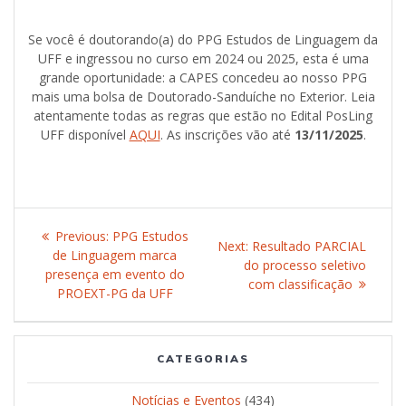
Se você é doutorando(a) do PPG Estudos de Linguagem da
UFF e ingressou no curso em 2024 ou 2025, esta é uma
grande oportunidade: a CAPES concedeu ao nosso PPG
mais uma bolsa de Doutorado-Sanduíche no Exterior. Leia
atentamente todas as regras que estão no Edital PosLing
UFF disponível
AQUI
. As inscrições vão até
13/11/2025
.
Post
Previous:
Previous
PPG Estudos
Next:
Next
Resultado PARCIAL
navigation
de Linguagem marca
post:
do processo seletivo
post:
presença em evento do
com classificação
PROEXT-PG da UFF
CATEGORIAS
Notícias e Eventos
(434)