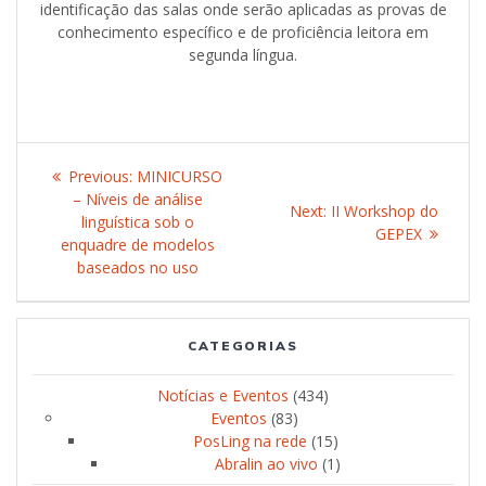
identificação das salas onde serão aplicadas as provas de
conhecimento específico e de proficiência leitora em
segunda língua.
Post
Previous:
Previous
MINICURSO
navigation
– Níveis de análise
post:
Next:
Next
II Workshop do
linguística sob o
post:
GEPEX
enquadre de modelos
baseados no uso
CATEGORIAS
Notícias e Eventos
(434)
Eventos
(83)
PosLing na rede
(15)
Abralin ao vivo
(1)