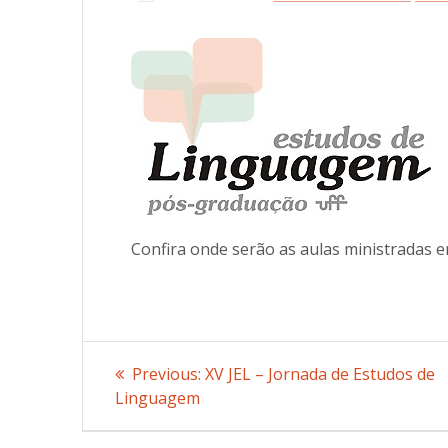
Confira onde serão as aulas ministradas 
Post
Previous:
Previous
XV JEL – Jornada de Estudos de
Linguagem
post:
navigation