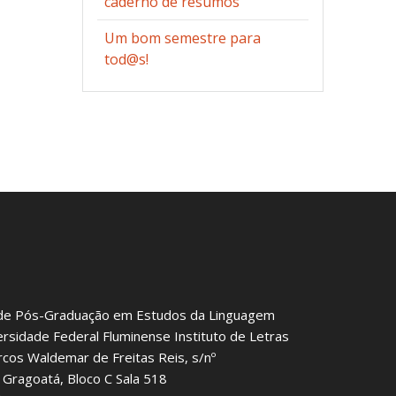
caderno de resumos
Um bom semestre para
tod@s!
de Pós-Graduação em Estudos da Linguagem
ersidade Federal Fluminense Instituto de Letras
rcos Waldemar de Freitas Reis, s/nº
Gragoatá, Bloco C Sala 518