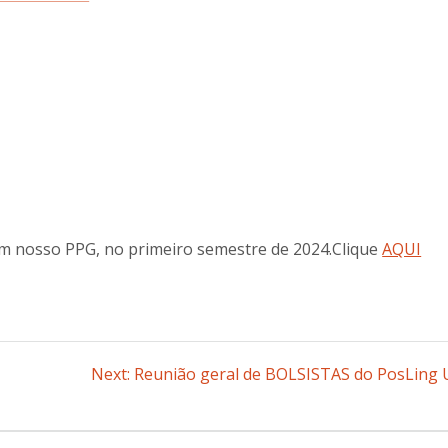
em nosso PPG, no primeiro semestre de 2024.Clique
AQUI
Next:
Next
Reunião geral de BOLSISTAS do PosLing 
post: