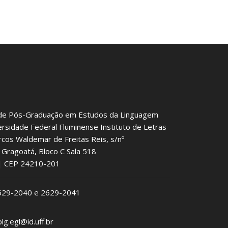
de Pós-Graduação em Estudos da Linguagem
ersidade Federal Fluminense Instituto de Letras
rcos Waldemar de Freitas Reis, s/nº
Gragoatá, Bloco C Sala 518
J | CEP 24210-201
2629-2040 e 2629-2041
plg.egl@id.uff.br