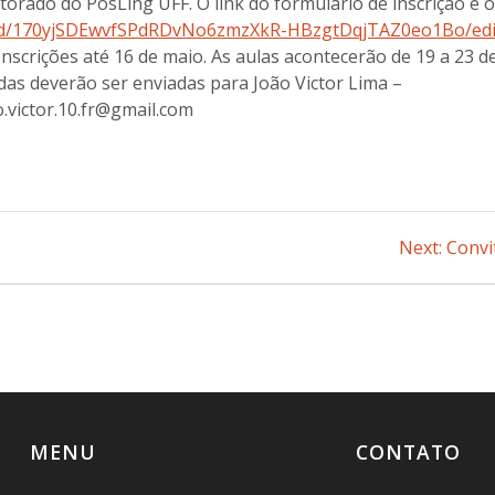
orado do PosLing UFF. O link do formulário de inscrição é 
ms/d/170yjSDEwvfSPdRDvNo6zmzXkR-HBzgtDqjTAZ0eo1Bo/edi
Inscrições até 16 de maio. As aulas acontecerão de 19 a 23 d
das deverão ser enviadas para João Victor Lima –
o.victor.10.fr@gmail.com
Next:
Next
Convi
post:
MENU
CONTATO