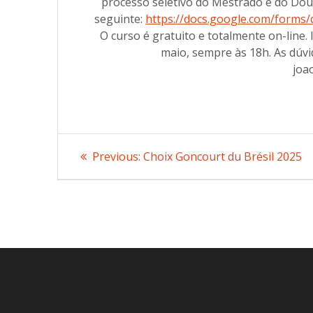
processo seletivo do Mestrado e do Dout
seguinte:
https://docs.google.com/for
O curso é gratuito e totalmente on-line. 
maio, sempre às 18h. As dúvi
joa
Post
Previous:
Previous
Choix Goncourt du Brésil 2025
post:
navigation