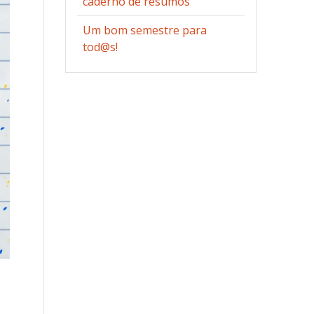
caderno de resumos
Um bom semestre para
tod@s!