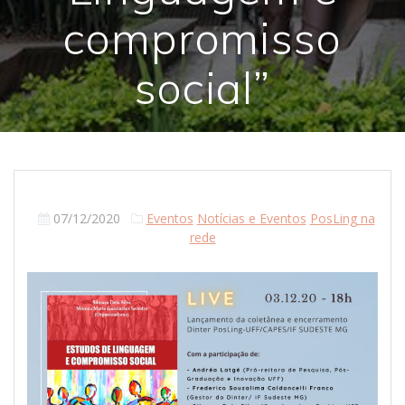
compromisso
social”
07/12/2020
Eventos
Notícias e Eventos
PosLing na
rede