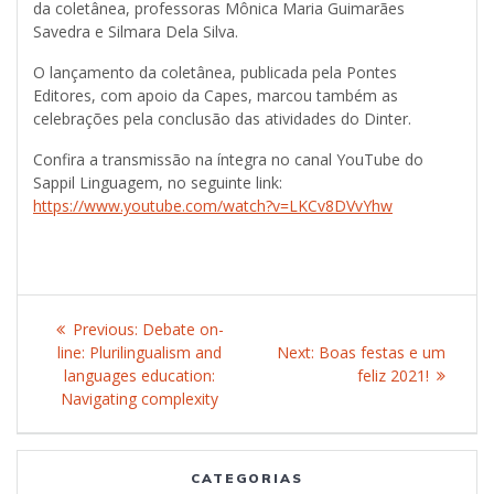
da coletânea, professoras Mônica Maria Guimarães
Savedra e Silmara Dela Silva.
O lançamento da coletânea, publicada pela Pontes
Editores, com apoio da Capes, marcou também as
celebrações pela conclusão das atividades do Dinter.
Confira a transmissão na íntegra no canal YouTube do
Sappil Linguagem, no seguinte link:
https://www.youtube.com/watch?v=LKCv8DVvYhw
Post
Previous:
Previous
Debate on-
navigation
line: Plurilingualism and
post:
Next:
Next
Boas festas e um
languages education:
post:
feliz 2021!
Navigating complexity
CATEGORIAS