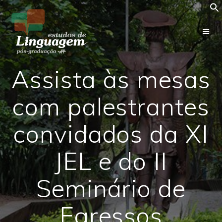
Skip
to
content
Assista às mesas
com palestrantes
convidados da XI
JEL e do II
Seminário de
Egressos