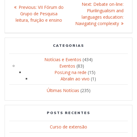
Post
Next:
Next
Debate on-line:
Previous:
Previous
VII Fórum do
navigation
Plurilingualism and
post:
Grupo de Pesquisa
post:
languages education:
leitura, fruição e ensino
Navigating complexity
CATEGORIAS
Notícias e Eventos
(434)
Eventos
(83)
PosLing na rede
(15)
Abralin ao vivo
(1)
Últimas Notícias
(235)
POSTS RECENTES
Curso de extensão