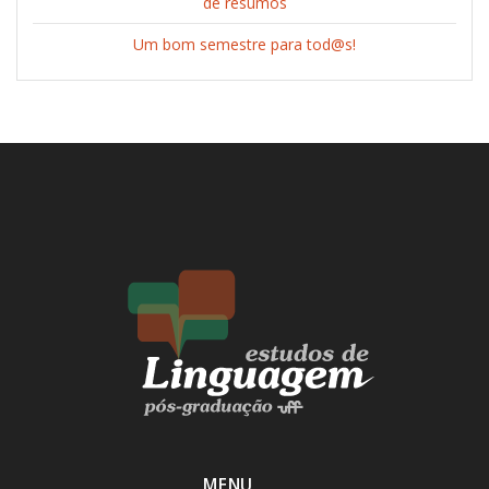
de resumos
Um bom semestre para tod@s!
MENU