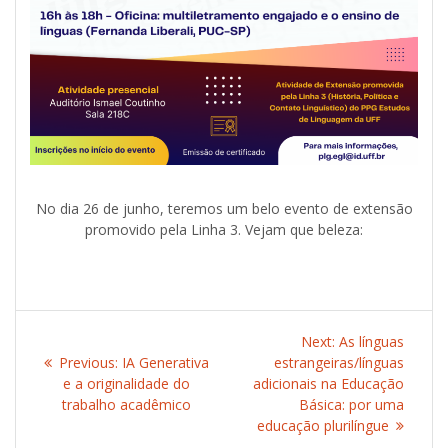
No dia 26 de junho, teremos um belo evento de extensão
promovido pela Linha 3. Vejam que beleza:
Post
Next:
Next
As línguas
navigation
Previous:
Previous
IA Generativa
estrangeiras/línguas
post:
e a originalidade do
post:
adicionais na Educação
trabalho acadêmico
Básica: por uma
educação plurilíngue