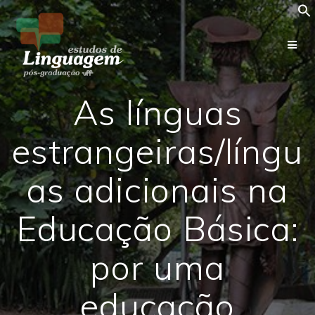
Skip
to
content
As línguas
estrangeiras/língu
as adicionais na
Educação Básica:
por uma
educação