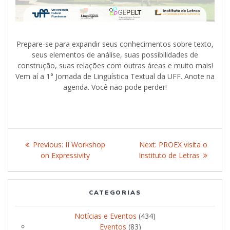
Prepare-se para expandir seus conhecimentos sobre texto,
seus elementos de análise, suas possibilidades de
construção, suas relações com outras áreas e muito mais!
Vem aí a 1° Jornada de Linguística Textual da UFF. Anote na
agenda. Você não pode perder!
Post
Previous:
Previous
II Workshop
Next:
Next
PROEX visita o
navigation
on Expressivity
post:
Instituto de Letras
post:
CATEGORIAS
Notícias e Eventos
(434)
Eventos
(83)