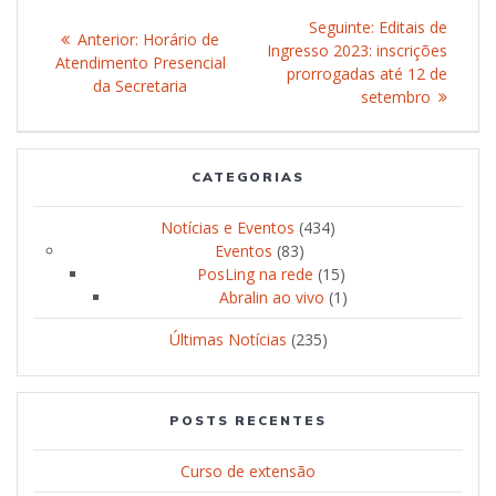
Navegação
Seguinte:
Post
Editais de
Anterior:
Post
Horário de
de
Ingresso 2023: inscrições
seguinte:
Atendimento Presencial
anterior:
prorrogadas até 12 de
da Secretaria
Post
setembro
CATEGORIAS
Notícias e Eventos
(434)
Eventos
(83)
PosLing na rede
(15)
Abralin ao vivo
(1)
Últimas Notícias
(235)
POSTS RECENTES
Curso de extensão